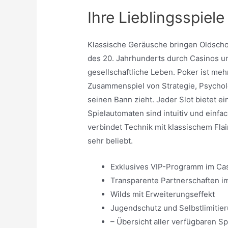
Ihre Lieblingsspiele
Klassische Geräusche bringen Oldscho
des 20. Jahrhunderts durch Casinos u
gesellschaftliche Leben. Poker ist mehr
Zusammenspiel von Strategie, Psycholog
seinen Bann zieht. Jeder Slot bietet ei
Spielautomaten sind intuitiv und einf
verbindet Technik mit klassischem Flai
sehr beliebt.
Exklusives VIP-Programm im Cas
Transparente Partnerschaften im
Wilds mit Erweiterungseffekt
Jugendschutz und Selbstlimitie
– Übersicht aller verfügbaren Sp