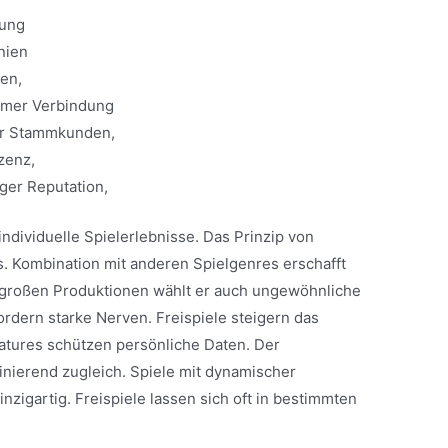
rung
nien
nen,
amer Verbindung
ür Stammkunden,
izenz,
ger Reputation,
ndividuelle Spielerlebnisse. Das Prinzip von
s. Kombination mit anderen Spielgenres erschafft
 großen Produktionen wählt er auch ungewöhnliche
fordern starke Nerven. Freispiele steigern das
atures schützen persönliche Daten. Der
inierend zugleich. Spiele mit dynamischer
zigartig. Freispiele lassen sich oft in bestimmten