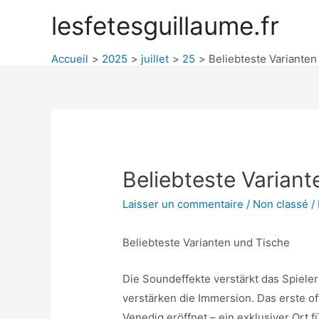
lesfetesguillaume.fr
Accueil
2025
juillet
25
Beliebteste Varianten
Beliebteste Varian
Laisser un commentaire
/
Non classé
/
Beliebteste Varianten und Tische
Die Soundeffekte verstärkt das Spiele
verstärken die Immersion. Das erste off
Venedig eröffnet – ein exklusiver Ort fü