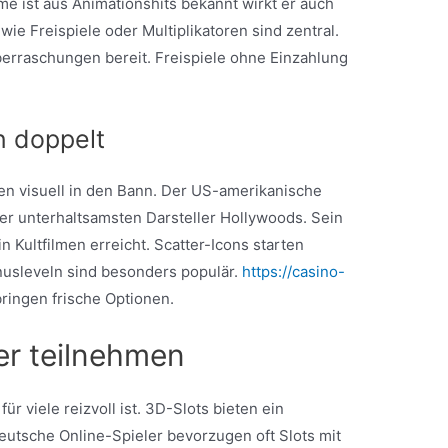
e ist aus Animationshits bekannt wirkt er auch
ie Freispiele oder Multiplikatoren sind zentral.
berraschungen bereit. Freispiele ohne Einzahlung
n doppelt
en visuell in den Bann. Der US-amerikanische
 der unterhaltsamsten Darsteller Hollywoods. Sein
Kultfilmen erreicht. Scatter-Icons starten
usleveln sind besonders populär.
https://casino-
ringen frische Optionen.
er teilnehmen
ür viele reizvoll ist. 3D-Slots bieten ein
eutsche Online-Spieler bevorzugen oft Slots mit