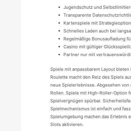
Jugendschutz und Selbstlimitie
Transparente Datenschutzrichtli
Kartenspiele mit Strategieoptio
Schnelles Laden auch bei langs
Regelmäßige Bonusaufladung f
Casino mit gültiger Glücksspiell
Partner nur mit vertrauenswürdi
Spiele mit anpassbarem Layout bieten i
Roulette macht den Reiz des Spiels au
neue Spielerlebnisse. Abgesehen von
Rollen. Spiele mit High-Roller-Option 
Spielvergnügen spürbar. Sicherheitsfe
Spielmechanismus ist einfach und fasz
Spielumgebung machen das Erlebnis ein
Slots aktivieren.