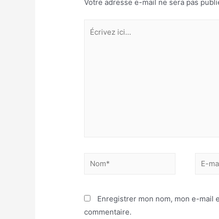
Votre adresse e-mail ne sera pas publi
Enregistrer mon nom, mon e-mail e
commentaire.