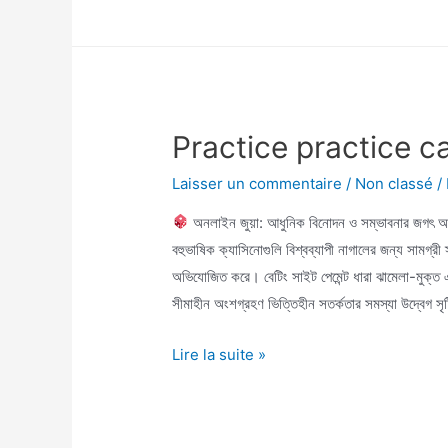
Practice practice c
Laisser un commentaire
/
Non classé
/
অনলাইন জুয়া: আধুনিক বিনোদন ও সম্ভাবনার জগৎ আপনজ
বহুভাষিক ক্যাসিনোগুলি বিশ্বব্যাপী নাগালের জন্য সামগ্র
অভিযোজিত করে। বেটিং সাইট পেমেন্ট ধারা ঝামেলা-মুক্ত
সীমাহীন অংশগ্রহণ ভিত্তিহীন সতর্কতার সমস্যা উদ্বেগ স
Lire la suite »