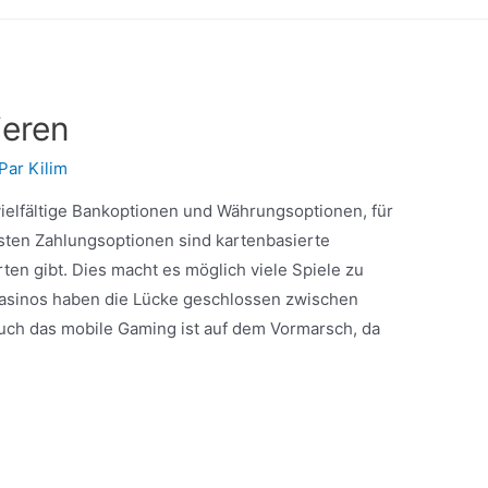
ieren
 Par
Kilim
vielfältige Bankoptionen und Währungsoptionen, für
esten Zahlungsoptionen sind kartenbasierte
ten gibt. Dies macht es möglich viele Spiele zu
-Casinos haben die Lücke geschlossen zwischen
Auch das mobile Gaming ist auf dem Vormarsch, da