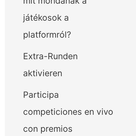
mit mondanak a
játékosok a
platformról?
Extra-Runden
aktivieren
Participa
competiciones en vivo
con premios