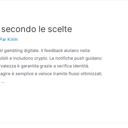
 secondo le scelte
 Par
Kilim
 gambling digitale. Il feedback aiutano nella
ssibili e includono crypto. Le notifiche push guidano
atezza è garantita grazie a verifica identità.
agire è semplice e veloce tramite flussi ottimizzati.
a …