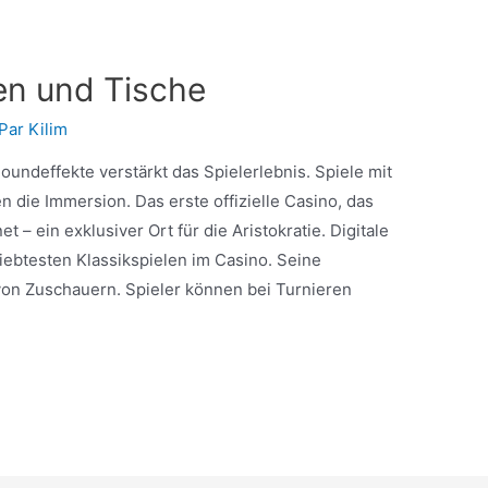
ten und Tische
 Par
Kilim
oundeffekte verstärkt das Spielerlebnis. Spiele mit
die Immersion. Das erste offizielle Casino, das
t – ein exklusiver Ort für die Aristokratie. Digitale
iebtesten Klassikspielen im Casino. Seine
 von Zuschauern. Spieler können bei Turnieren